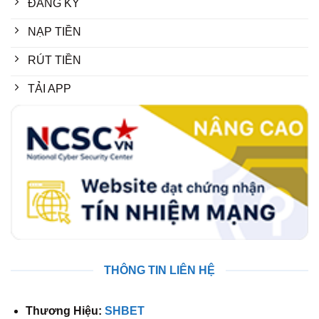
ĐĂNG KÝ
NẠP TIỀN
RÚT TIỀN
TẢI APP
THÔNG TIN LIÊN HỆ
Thương Hiệu:
SHBET