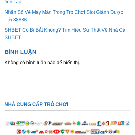
tiền cao
Nhận Số Vé May Mắn Trong Trò Chơi Slot Giành Được
Tới 8888K
SHBET Có Bị Bắt Không? Tìm Hiểu Sự Thật Về Nhà Cái
SHBET
BÌNH LUẬN
Không có bình luận nào để hiển thị.
NHÀ CUNG CẤP TRÒ CHƠI