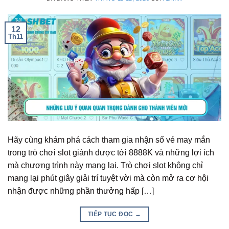
12
Th11
Hãy cùng khám phá cách tham gia nhận số vé may mắn
trong trò chơi slot giành được tới 8888K và những lợi ích
mà chương trình này mang lại. Trò chơi slot không chỉ
mang lại phút giây giải trí tuyệt vời mà còn mở ra cơ hội
nhận được những phần thưởng hấp […]
TIẾP TỤC ĐỌC
→