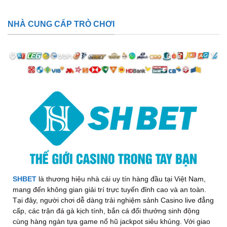
NHÀ CUNG CẤP TRÒ CHƠI
SHBET
là thương hiệu nhà cái uy tín hàng đầu tại Việt Nam,
mang đến không gian giải trí trực tuyến đỉnh cao và an toàn.
Tại đây, người chơi dễ dàng trải nghiệm sảnh Casino live đẳng
cấp, các trận đá gà kịch tính, bắn cá đổi thưởng sinh động
cùng hàng ngàn tựa game nổ hũ jackpot siêu khủng. Với giao