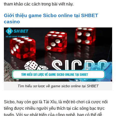
tham khảo các cách trong bài viết này.
Giới thiệu game Sicbo online tại SHBET
casino
Tìm hiểu sơ lược về game sicbo online tại SHBET
Sicbo, hay còn gọi là Tài Xỉu, là một trò chơi cá cược nổi
tiếng được nhiều người yêu thích tại các sòng bạc trực
tuyến. Với sự phát triển của công nghệ, bạn có thể dễ