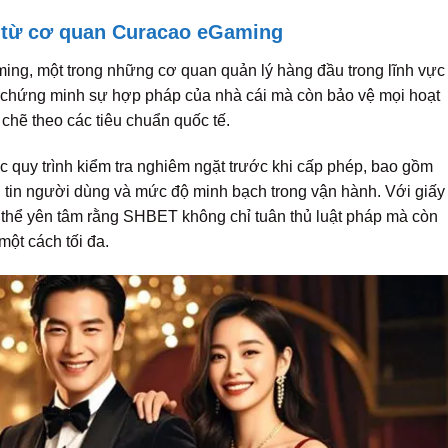
 từ cơ quan Curacao eGaming
g, một trong những cơ quan quản lý hàng đầu trong lĩnh vực
ỉ chứng minh sự hợp pháp của nhà cái mà còn bảo vệ mọi hoạt
chẽ theo các tiêu chuẩn quốc tế.
c quy trình kiểm tra nghiêm ngặt trước khi cấp phép, bao gồm
g tin người dùng và mức độ minh bạch trong vận hành. Với giấy
thể yên tâm rằng SHBET không chỉ tuân thủ luật pháp mà còn
ột cách tối đa.