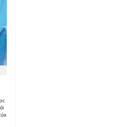
ược
ôi
của