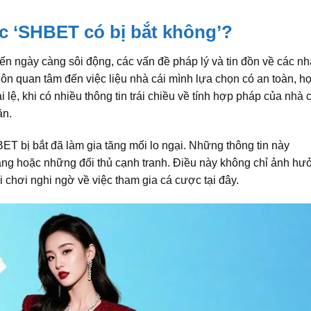
ắc ‘SHBET có bị bắt không’?
yến ngày càng sôi động, các vấn đề pháp lý và tin đồn về các nh
ôn quan tâm đến việc liệu nhà cái mình lựa chọn có an toàn, h
, khi có nhiều thông tin trái chiều về tính hợp pháp của nhà c
ăn.
BET bị bắt đã làm gia tăng mối lo ngại. Những thông tin này
àng hoặc những đối thủ cạnh tranh. Điều này không chỉ ảnh hư
chơi nghi ngờ về việc tham gia cá cược tại đây.