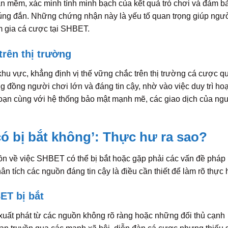
ần mềm, xác minh tính minh bạch của kết quả trò chơi và đảm b
đúng đắn. Những chứng nhận này là yếu tố quan trọng giúp ngư
m gia cá cược tại SHBET.
trên thị trường
hu vực, khẳng định vị thế vững chắc trên thị trường cá cược q
 đồng người chơi lớn và đáng tin cậy, nhờ vào việc duy trì hoạ
oạn cùng với hệ thống bảo mật mạnh mẽ, các giao dịch của ng
ó bị bắt không’: Thực hư ra sao?
đồn về việc SHBET có thể bị bắt hoặc gặp phải các vấn đề pháp 
ân tích các nguồn đáng tin cậy là điều cần thiết để làm rõ thực 
ET bị bắt
xuất phát từ các nguồn không rõ ràng hoặc những đối thủ cạnh