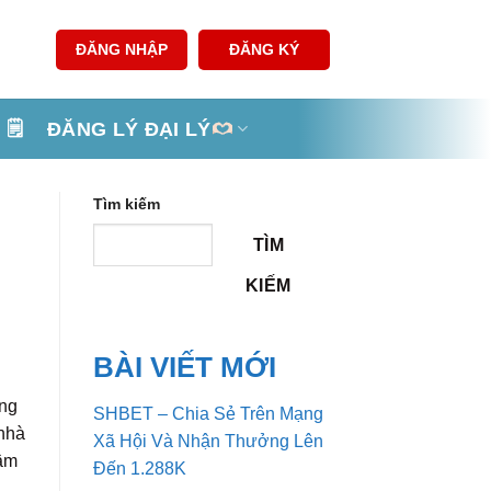
ĐĂNG NHẬP
ĐĂNG KÝ
🗒
ĐĂNG LÝ ĐẠI LÝ
Tìm kiếm
TÌM
KIẾM
BÀI VIẾT MỚI
ung
SHBET – Chia Sẻ Trên Mạng
 nhà
Xã Hội Và Nhận Thưởng Lên
tâm
Đến 1.288K