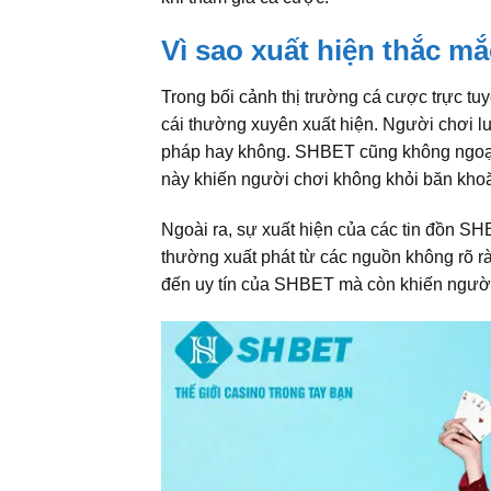
Vì sao xuất hiện thắc m
Trong bối cảnh thị trường cá cược trực tu
cái thường xuyên xuất hiện. Người chơi lu
pháp hay không. SHBET cũng không ngoại lệ
này khiến người chơi không khỏi băn kho
Ngoài ra, sự xuất hiện của các tin đồn SH
thường xuất phát từ các nguồn không rõ r
đến uy tín của SHBET mà còn khiến người 