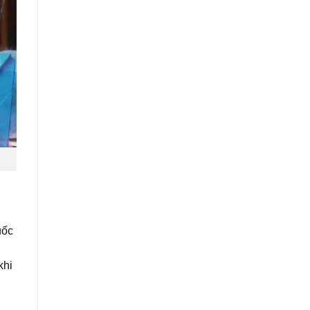
uốc
khi